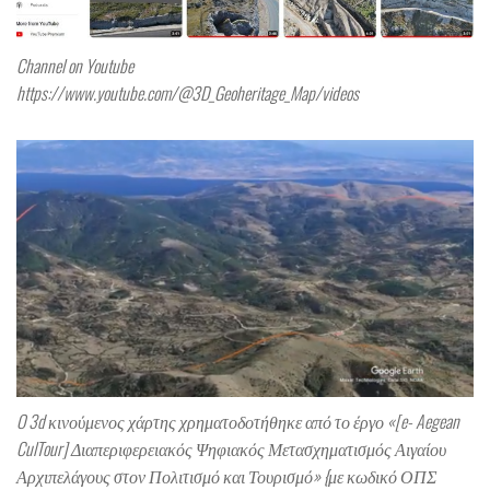
Channel on Youtube
https://www.youtube.com/@3D_Geoheritage_Map/videos
O 3d κινούμενος χάρτης χρηματοδοτήθηκε από το έργο «[e- Aegean
CulTour] Διαπεριφερειακός Ψηφιακός Μετασχηματισμός Αιγαίου
Αρχιπελάγους στον Πολιτισμό και Τουρισμό» {με κωδικό ΟΠΣ