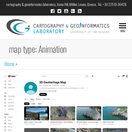
cartography & geoinformatics laboratory, Xenia Hill, Mitilini, Lesvos, Greece, Tel.: +30 22510-36428
Cart
MENU
Geoi
map type:
Animation
Labo
Home
»