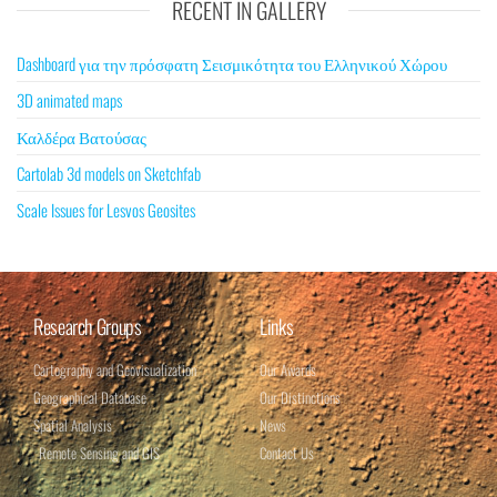
RECENT IN GALLERY
Dashboard για την πρόσφατη Σεισμικότητα του Ελληνικού Χώρου
3D animated maps
Καλδέρα Βατούσας
Cartolab 3d models on Sketchfab
Scale Issues for Lesvos Geosites
Research Groups
Links
Cartography and Geovisualization
Our Awards
Geographical Database​
Our Distinctions
Spatial Analysis​
News
Remote Sensing and GIS
Contact Us